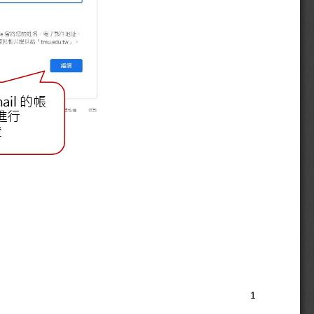
ail
的帳
進行
證
1