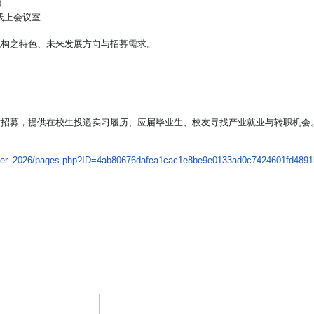
0
et线上会议室
机构之特色、
未来发展方向与招募需求。
才招募，
提供在校生投递实习履历、应届毕业生、
校友寻找产业就业与转职机会
er_
2026/pages.php?ID=
4ab80676dafea1cac1e8be9e0133ad
0c7424601fd4891