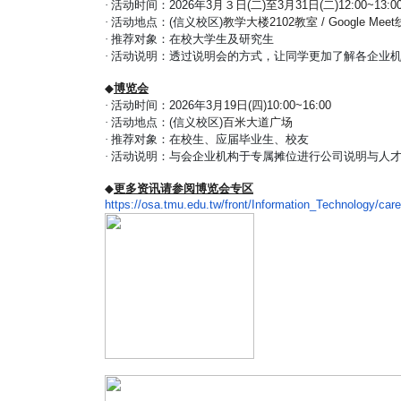
·
活动时间：2026
年3
月３日(二)至3月31日(二)12:
00~13:0
·
活动地点：(
信义校区)
教学大楼2102教室 / Google Me
·
推荐对象：在校大学生及研究生
·
活动说明：
透过说明会的方式，让同学更加了解各企业
◆
博览会
·
活动时间：2026
年3
月19日(四)10:00~16:00
·
活动地点：(
信义校区)
百米大道广场
·
推荐对象：在校生、应届毕业生、校友
·
活动说
明：与会企业机构于
专属摊位进行公司说明与人
◆
更多资讯请参阅博览会专区
https://osa.tmu.edu.tw/front/
Information_Technology/care