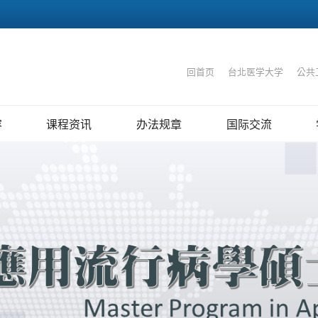
:::
回首页
｜
台北医学大学
｜
公共
容
课程资讯
办法规章
国际交流