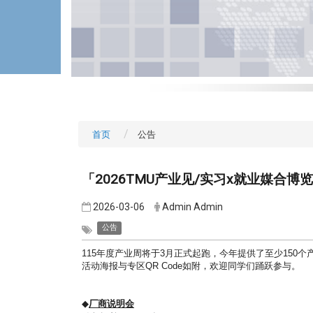
首页
公告
「2026TMU产业见/实习x就业媒合博
2026-03-06
Admin Admin
公告
115
年度产业周将于3
月正式起跑，今年提供了至少150个
活动海报与专区QR Code
如附，欢迎同学们踊跃参与。
◆
厂商说明会