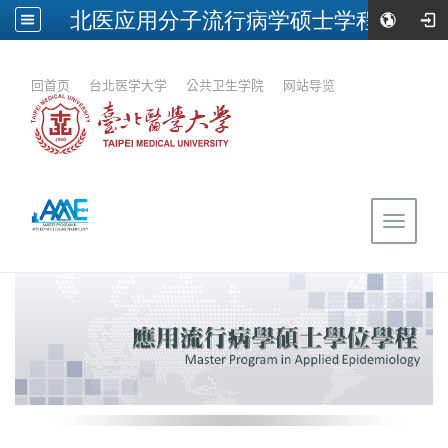
北医应用分子流行病学硕士学程
:::
回首页
｜
台北医学大学
｜
公共卫生学院
｜
网站导览
Toggle
navigat