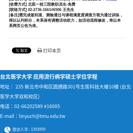
[
收费方式]
北医一校三院教职员生-
免费
[
联络方式] 02-2736-1661#6506
王先生
[
备注]
需完成签到退、
测验通过与课程满意度调查方视为通过训练，
得以认列积分，
本系保有调整活动权力，如活动流程修改，将以本
系网页公告为准。
打印本页
台北医学大学 应用流行病学硕士学位学程
地址： 235 新北市中和区圆通路301号生医科技大楼10楼 (台北
医学大学双和校区)
电话：02-66202589 #16005
E-mail：linyuch@tmu.edu.tw
造访人次 : 1393959