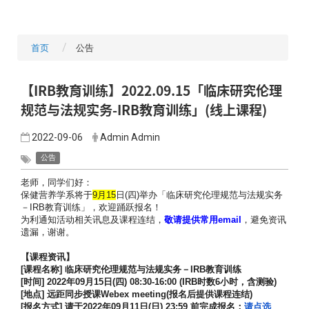
首页
公告
【IRB教育训练】2022.09.15「临床研究伦理
规范与法规实务-IRB教育训练」(线上课程)
2022-09-06
Admin Admin
公告
老师，同学们好：
保健营养学系将于
9
月15
日(
四)举办「
临床研究伦理规范与法规实务
－IRB教育训练」，欢迎踊跃报名！
为利通知活动相关讯息及课程连结，
敬请提供常用email
，
避免资讯
遗漏，谢谢。
【课程资讯】
[
课程名称]
临床研究伦理规范与法规实务－IRB
教育训练
[
时间] 2022
年09
月15日(四) 08:30-16:00 (IRB时数6小时，含测验)
[
地点]
远距同步授课Webex meeting(
报名后提供课程连结)
[
报名方式]
请于2022
年09月11日(日) 23:59 前完成报名：
请点选