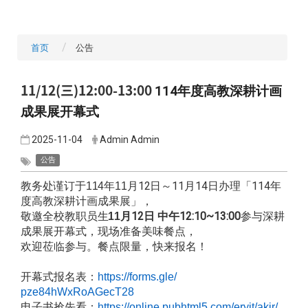
首页
公告
11/12(三)12:00-13:00
114年度高教深耕计画
成果展开幕式
2025-11-04
Admin Admin
公告
月12
日～11月14日办理「114年
教务处谨订于114
年11
度高教
深
耕计画成果展」，
月12
日 中午12:10~13:00
参与深耕
敬邀全校教职员生
11
成果展开幕式，
现场准备美味餐点
，
欢迎莅临参与。餐点限量，快来报名！
开幕式报名表：
https://forms.gle/
pze84hWxRoAGecT28
电子书抢先看：
https://online.
pubhtml5.com/eryjt/akjr/