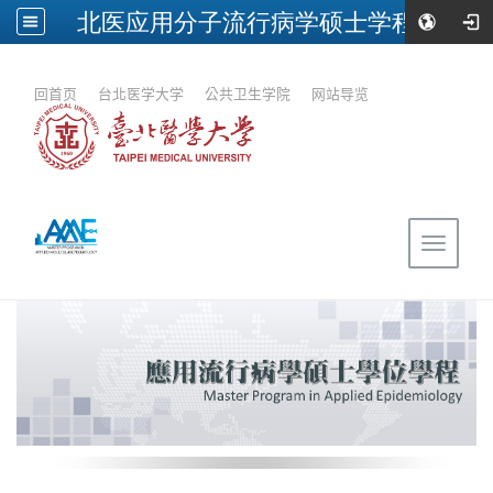
北医应用分子流行病学硕士学程
:::
回首页
｜
台北医学大学
｜
公共卫生学院
｜
网站导览
Toggle
navigat