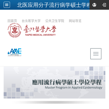
北医应用分子流行病学硕士学程
:::
回首页
｜
台北医学大学
｜
公共卫生学院
｜
网站导览
Toggle
navigat