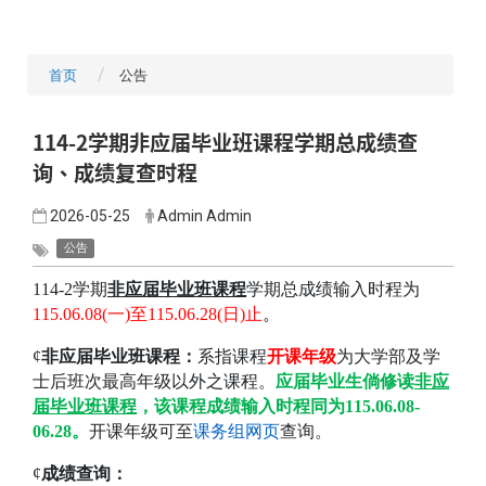
首页
公告
114-2学期非应届毕业班课程学期总成绩查
询、成绩复查时程
2026-05-25
Admin Admin
公告
114-2
学期
非应届毕业班课程
学期总成绩输入时程为
115.06.08(
一
)
至
115.06.28(
日
)
止
。
¢
非
应届毕业班课程：
系指课程
开课年级
为大学部及学
士后班次最高年级以外之课程。
应届毕业生倘修读
非应
届毕业班课程
，该课程成绩输入时程同为
115.06.08-
06.28
。
开课年级可至
课务组网页
查询。
¢
成绩查询：