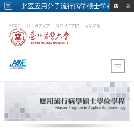
北医应用分子流行病学硕士学程
:::
回首页
｜
台北医学大学
｜
公共卫生学院
｜
网站导览
Toggle
navigat