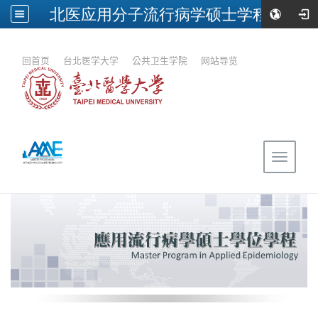
北医应用分子流行病学硕士学程
:::
回首页
｜
台北医学大学
｜
公共卫生学院
｜
网站导览
Toggle
navigat