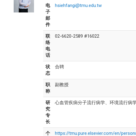
电
hsiehfangi@tmu.edu.tw
子
邮
件
联
02-6620-2589 #16022
络
电
话
状
合聘
态
职
副教授
称
研
心血管疾病分子流行病学、环境流行病
究
专
长
个
https://tmu.pure.elsevier.com/en/person