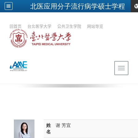
北医应用分子流行病学硕士学程
:::
回首页
｜
台北医学大学
｜
公共卫生学院
｜
网站导览
Toggle
navigat
姓
谢 芳宜
名