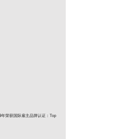
9
年荣获国际雇
主品牌认证：Top