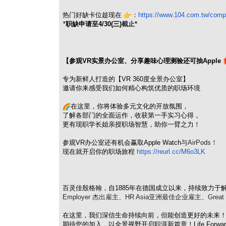
热门好缺卡位趁现在
：
https://www.104.com.tw/
comp
职缺申请至4/30(
三)
截止*
*
【参观VR
实景办公室、分享趣味心理测验还可抽Apple
专为新鲜人打造的【VR 360
度全景办公室】
邀请你来感受我们如何精心构筑优质的职场环境
在这里，你将体验多元文化的开放氛围，
了解各部门的全面运作，收获第一手实习心得，
更有现职学长姐亲授职场智慧，助你一臂之力！
参观VR
办公室还有机会赢取Apple Watch
与AirPods！
现在就开启你的职场旅程
https://reurl.cc/M6o3LK
百灵佳殷格翰，自1885
年在德国成立以来，
持续致力于
Employer 杰出雇主、HR Asia亚洲最佳企业雇主、Great P
在这里，我们深信生命持续向前，但能创造更好的未来
期待您的加入，以全景视野开启职涯新篇章！Life Forwar