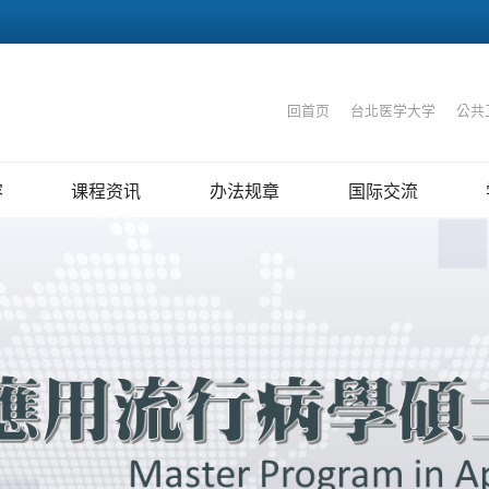
:::
回首页
｜
台北医学大学
｜
公共
容
课程资讯
办法规章
国际交流