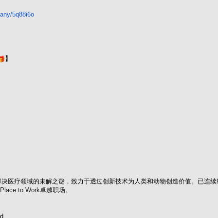
any/5q88i6o
】
解决医疗领域的未解之谜，
致力于透过创新技术为人类和动物创造价值。已连续
lace to Work卓越职场。
！
d