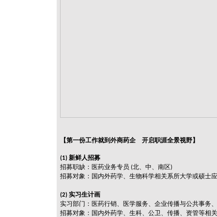
【第一份工作就到外商药企 开启职涯全景视野】
新鲜人招募
(1)
招募职缺：医药业务专员
北、中、南区
(
)
招募对象：国内外药学、生物科学相关系所大学或硕士
实习生计画
(2)
实习部门：医药行销、医学服务、企业传播与公共事务
招募对象：国内外药学、生科、公卫、传播、
资管等相