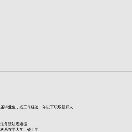
应届毕业生，
或工作经验一年以下职场新鲜人
、
法务暨法规遵循
关科系在学大学、硕士生