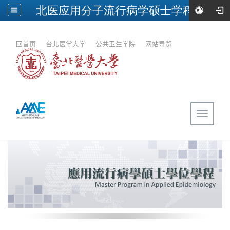
北医应用分子流行病学硕士学程
:::
回首页
｜
台北医学大学
｜
公共卫生学院
｜
网站导览
Toggle
navigat