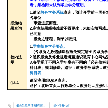
者，须检附未认列毕业学分证明。
1.
请至
教务学务系统
查询，预计开学前一周开
各单位
抵免结
审查进度而定。
审查结果经核准后不得更改，未如实填写或
果查询
2.
已同意
抵免之课程，则予以取消。
1.
学生抵免学分要点。
(
各系所之必选修课程抵免规定请至各系所学
校内法
2.
通识抵免及修业规定请至通识教育中心网站
规
3.
各学系于不同入学年度有不同的「必选修科
科目表」规划修课。路径：教务学务系统→教
科目表
查询。
请至注册组Q&A
Q&A
路径：北医首页
→
行政单位
→
教务处
→
注册组
抵免注意事项-研究所新生.pdf
操作手册.pdf