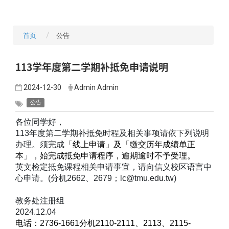
首页
公告
113学年度第二学期补抵免申请说明
2024-12-30
Admin Admin
公告
各位同学好，
113
年度第二学期补抵免时程及相关事项请依下列说明
办理。须完成
「线上申请」及「缴交历年成绩单正
本」，始完成抵免申请程序，逾期逾时不予受理。
英文检定抵免课程相关申请事宜，请向信义校区语言中
心申请。(
分机2662
、2679
；lc@tmu.edu.tw)
教务处注册组
2024.12.04
电话：2736-1661
分机2110-2111
、2113
、2115-