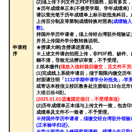
扫描档，如有多页，
(2)
须上传下列文件之PDF
不接受学期、学年成绩单)
★历年成绩单正本(
请以萤光笔于历年成绩单上标示欲抵免科目。
上传百分制及等第制成绩转换对照表
(
成绩输入
数)
。
持国外学历申请者，须上传经台湾驻外馆验证
并另上传国外学分数转换说明。
含授课进度表)
。
申请程
★授课大纲(
档、缺件、
序
※上述文件请勿拍照上传，非PDF
糊不清，导致无法辨识审查，不予受理。
2.
纸本缴件(
须放入信封袋后缴交，且文件不另
(1)
完成线上系统申请后，须于期限内缴交历年
学
封面请注明「
1132
学期申请学分补抵免」-
台北市
或寄达本校信义校区教务处注册组(110
大楼后栋4楼)。
)
(2025.01.01
适逢国定假日，不受理亲送
(2)
历年成绩单正本须与上传文件一致，包含印
成绩单及文件不一致者，不予受理。
※持国外学历申请者，须缴交经台湾驻外馆验
正本验毕归还)
。
(
※学士班学生上修研究所课程、硕博士生已取