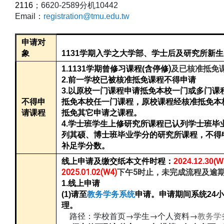
2116
；6620-2589
分机10442
Email
：
registration@tmu.edu.t
w
申请对
象
1131
学期入学之大学部、学士后及研究所新生
含停修)
及已核准抵免
1.1131
学期曾修习课程(
2.
前一学校已被核准抵免课程不得申请
3.
以原校一门课程申请抵免本校一门或多门课
不得申
抵免本校任一门课程，原校课程经核准抵免本
请课程
抵免其它申请之课程。
4.
学士班学生上修研究所课程已认列学士班毕
列其硕、博士班毕业学分的研究所课程，不得
补足学分数。
线上申请及缴交纸本文件时程：
2024.12.30(W
2025.01.02(W4)
下午5时止，未完成流程及逾
1.
线上申请
小
(1)
请至
教务学务系统
申请。申请期间系统24
理。
→
→
→
路径：学校首页
学生
个人资料
教务学